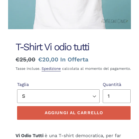
T-Shirt Vi odio tutti
Prezzo
€25,00
Prezzo
€20,00
In Offerta
di
scontato
Tasse incluse.
Spedizione
calcolata al momento del pagamento.
listino
Taglia
Quantità
AGGIUNGI AL CARRELLO
Vi Odio Tutti
è una T-shirt democratica, per far