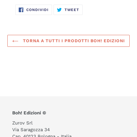
CONDIVIDI
TWITTA
CONDIVIDI
TWEET
SU
SU
FACEBOOK
TWITTER
TORNA A TUTTI I PRODOTTI BOH! EDIZIONI
Boh! Edizioni ©
Zurov Srl
Via Saragozza 34
Cap. 40123 Bologna - Italia