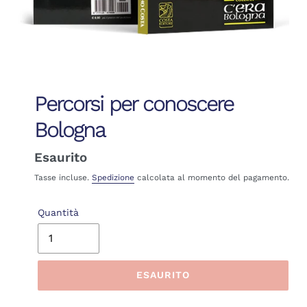
Percorsi per conoscere
Bologna
Prezzo
Esaurito
di
Tasse incluse.
Spedizione
calcolata al momento del pagamento.
listino
Quantità
ESAURITO