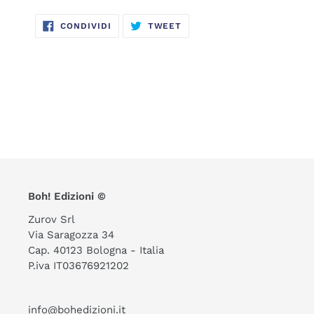
CONDIVIDI
TWITTA
CONDIVIDI
TWEET
SU
SU
FACEBOOK
TWITTER
Boh! Edizioni ©
Zurov Srl
Via Saragozza 34
Cap. 40123 Bologna - Italia
P.iva IT03676921202
info@bohedizioni.it