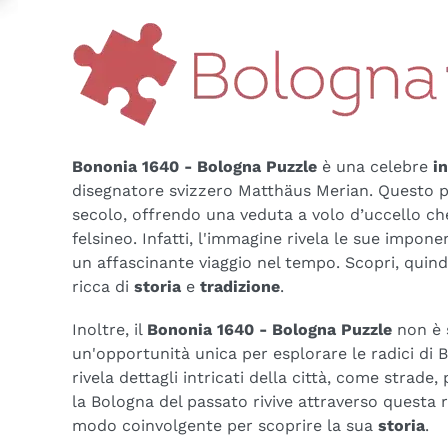
Bononia 1640 - Bologna Puzzle
è una celebre
i
disegnatore svizzero Matthäus Merian. Questo puz
secolo, offrendo una veduta a volo d’uccello ch
felsineo. Infatti, l'immagine rivela le sue impo
un affascinante viaggio nel tempo. Scopri, quind
ricca di
storia
e
tradizione
.
Inoltre, il
Bononia 1640 - Bologna Puzzle
non è 
un'opportunità unica per esplorare le radici di
rivela dettagli intricati della città, come strade
la Bologna del passato rivive attraverso questa 
modo coinvolgente per scoprire la sua
storia
.