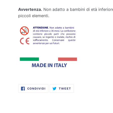
Avvertenza.
Non adatto a bambini di età inferior
piccoli elementi.
CONDIVIDI
TWITTA
CONDIVIDI
TWEET
SU
SU
FACEBOOK
TWITTER