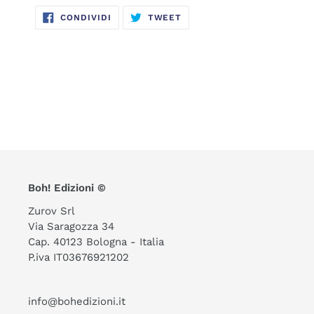
CONDIVIDI
TWITTA
CONDIVIDI
TWEET
SU
SU
FACEBOOK
TWITTER
Boh! Edizioni ©
Zurov Srl
Via Saragozza 34
Cap. 40123 Bologna - Italia
P.iva IT03676921202
info@bohedizioni.it