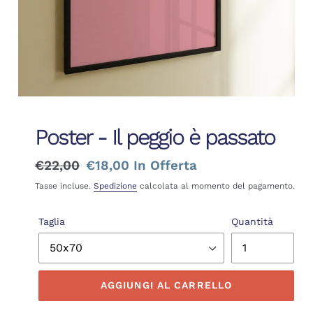
Poster - Il peggio è passato
Prezzo
€22,00
Prezzo
€18,00
In Offerta
di
scontato
Tasse incluse.
Spedizione
calcolata al momento del pagamento.
listino
Taglia
Quantità
AGGIUNGI AL CARRELLO