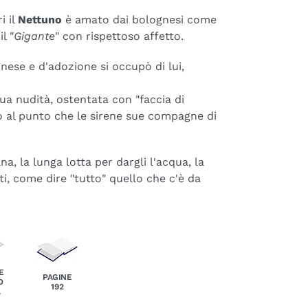
i il
Nettuno
è amato dai bolognesi come
l "
Gigante
" con rispettoso affetto.
nese e d'adozione si occupò di lui,
ua nudità, ostentata con "faccia di
to al punto che le sirene sue compagne di
a, la lunga lotta per dargli l'acqua, la
eti, come dire "tutto" quello che c'è da
E
PAGINE
O
192
A