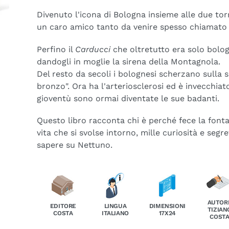
Divenuto l'icona di Bologna insieme alle due torr
un caro amico tanto da venire spesso chiamato i
Perfino il
Carducci
che oltretutto era solo bolog
dandogli in moglie la sirena della Montagnola.
Del resto da secoli i bolognesi scherzano sulla s
bronzo". Ora ha l'arteriosclerosi ed è invecchia
gioventù sono ormai diventate le sue badanti.
Questo libro racconta chi è perché fece la fontan
vita che si svolse intorno, mille curiosità e segr
sapere su Nettuno.
AUTOR
EDITORE
LINGUA
DIMENSIONI
TIZIAN
COSTA
ITALIANO
17X24
COST