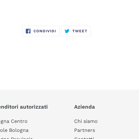
CONDIVIDI
TWITTA
CONDIVIDI
TWEET
SU
SU
FACEBOOK
TWITTER
nditori autorizzati
Azienda
ogna Centro
Chi siamo
ole Bologna
Partners