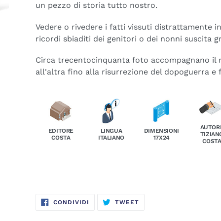
un pezzo di storia tutto nostro.
Vedere o rivedere i fatti vissuti distrattamente 
ricordi sbiaditi dei genitori o dei nonni suscita 
Circa trecentocinquanta foto accompagnano il 
all'altra fino alla risurrezione del dopoguerra e 
AUTOR
EDITORE
LINGUA
DIMENSIONI
TIZIAN
COSTA
ITALIANO
17X24
COST
CONDIVIDI
TWITTA
CONDIVIDI
TWEET
SU
SU
FACEBOOK
TWITTER