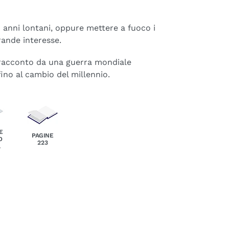
in anni lontani, oppure mettere a fuoco i
grande interesse.
racconto da una guerra mondiale
fino al cambio del millennio.
E
PAGINE
O
223
A